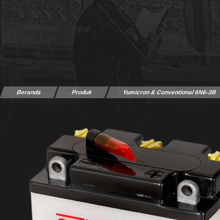
Beranda
Produk
Yumicron & Conventional 6N6-3B