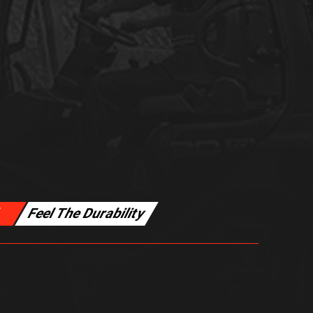
l
Feel The Durability