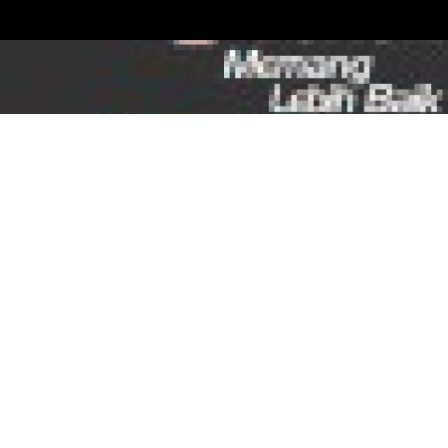
BAGI-BAGI HADIAH KEREN DARI YUASA, YUK
IKUTI YUASA DRIVE CHALLENGE 2012
31 OCT 2012
|
KABAR DEALER TERBARU