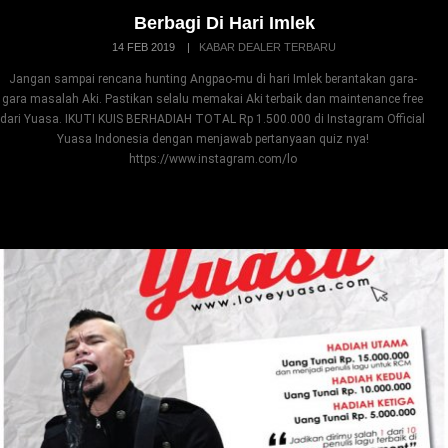
Berbagi Di Hari Imlek
14 FEB 2019
|
KABAR DEALER TERBARU
Jangan sampai rencana hunting Angpao-mu di hari Imlek berantakan gara-
gara masalah Aki. Pastikan selalu memakai Aki terbaik dan maintenance free
dari Yuasa. IKUTI KUIS BERHADIAH TOTAL Rp 1.500.000 di Instagram Official
Yuasa Indonesia dengan menjawab pertanyaan quiz nya!
https://www.instagram.com/lo