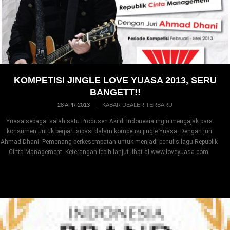
KOMPETISI JINGLE LOVE YUASA 2013, SERU
BANGETT!!
28 APR 2013
|
KABAR DEALER TERBARU
Yuasa sebagai salah satu Produsen Aki di Indonesia ingin mengajak para
konsumen untuk berpartisipasi dalam kompetisi jingle Yuasa. Dengan juri
Ahmad Dhani. Pemenang berkesempatan untuk menjadi penulis lagu Republik
Cinta Management. Keterangan lebih lanjut lihat di www.loveyuasa.com.